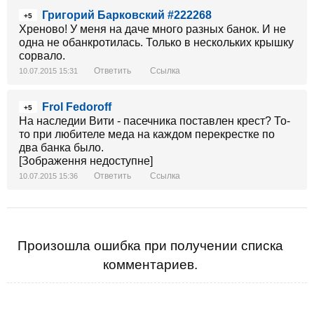
Григорий Барковский #222268
+5
Хреново! У меня на даче много разных банок. И не
одна не обанкротилась. Только в нескольких крышку
сорвало.
Ответить
Ссылка
10.07.2015 15:31
Frol Fedoroff
+5
На наследии Вити - пасечника поставлен крест? То-
то при любителе меда на каждом перекрестке по
два банка было.
[Зображення недоступне]
Ответить
Ссылка
10.07.2015 15:36
Произошла ошибка при получении списка
комментариев.