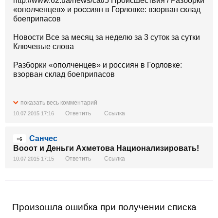
http://www.62.ua/news/cat/5 Происшествия / Разборки
«ополченцев» и россиян в Горловке: взорван склад
боеприпасов
Новости Все за месяц за неделю за 3 суток за сутки
Ключевые слова
Разборки «ополченцев» и россиян в Горловке:
взорван склад боеприпасов
http://www.62.ua/news/print/885719
показать весь комментарий
Ответить
Ссылка
10.07.2015 17:16
15:4510.07.2015
Санчес
[Зображення недоступне]
+6
Вооот и Деньги Ахметова Национализировать!
Около 14:30 в Горловке, ориентировочно в районе
Ответить
Ссылка
10.07.2015 17:15
ж/м Комарова, прогремел сильнейший взрыв. Об
этом сообщают местные жители в социальных
сетях.
При этом отмечается, что взрыв был такой силы, что
в радиусе нескольких километров ударной волной
Произошла ошибка при получении списка
открывало двери, повылетали стекла.