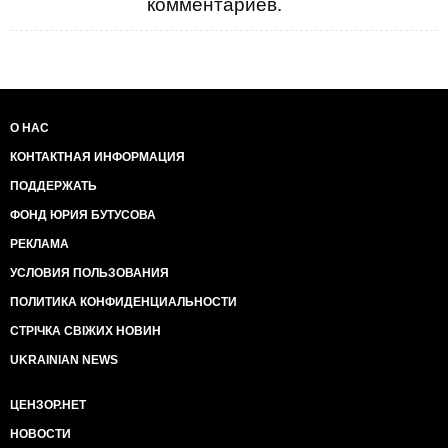
комментариев.
Местные жители утверждают, что взрыв - это
последствия разборок между местными боевиками
и представителями регулярных частей российской
армии, которые дислоцируются в городе.
Так называемые ополченцы взорвали склад
боеприпасов российских регуляров в районе
Курганки.
О НАС
Кроме того, горловчане отмечают, что немного ранее
КОНТАКТНАЯ ИНФОРМАЦИЯ
было замечено прибытие в город пополнения
"шахтеров" и "трактористов" с военной выправкой,
ПОДДЕРЖАТЬ
а также лиц не славянской внешности.
ФОНД ЮРИЯ БУТУСОВА
РЕКЛАМА
УСЛОВИЯ ПОЛЬЗОВАНИЯ
ПОЛИТИКА КОНФИДЕНЦИАЛЬНОСТИ
СТРІЧКА СВІЖИХ НОВИН
UKRAINIAN NEWS
ЦЕНЗОР.НЕТ
НОВОСТИ