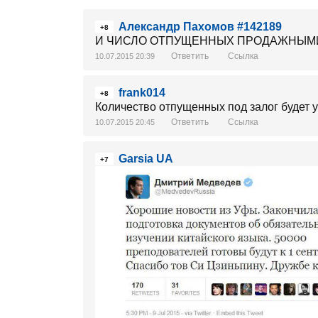
Александр Пахомов #142189
+8
И ЧИСЛО ОТПУЩЕННЫХ ПРОДАЖНЫМИ 
Ответить
Ссылка
10.07.2015 20:39
frank014
+8
Количество отпущенных под залог будет у
Ответить
Ссылка
10.07.2015 20:45
Garsia UA
+7