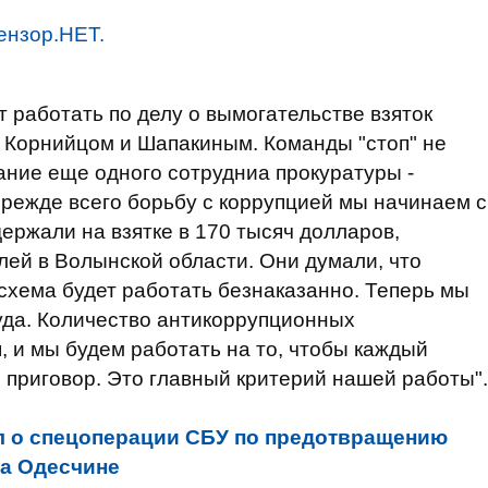
ензор.НЕТ.
 работать по делу о вымогательстве взяток
Корнийцом и Шапакиным. Команды "стоп" не
ание еще одного сотрудниа прокуратуры -
прежде всего борьбу с коррупцией мы начинаем с
ержали на взятке в 170 тысяч до
лларов,
ей в Волынской области. Они думали, что
 схема будет работать безнаказанно. Теперь мы
суда. Количество антикоррупционных
, и мы будем работать на то, чтобы каждый
 приговор. Это главный критерий нашей работы".
л о спецоперации СБУ по предотвращению
на Одесчине