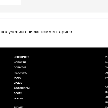
получении списка комментариев.
ЦЕНЗОР.НЕТ
У
НОВОСТИ
М
СОБЫТИЯ
У
РЕЗОНАНС
А
ФОТО
Р
ВИДЕО
О
ФОТОШОПЫ
З
БЛОГИ
Д
ФОРУМ
Р
БИЗНЕС
К