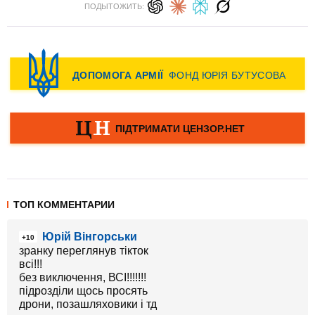
ПОДЫТОЖИТЬ:
ТОП КОММЕНТАРИИ
Юрій Вінгорськи
+10
зранку переглянув тікток
всі!!!
без виключення, ВСІ!!!!!!!
підрозділи щось просять
дрони, позашляховики і тд