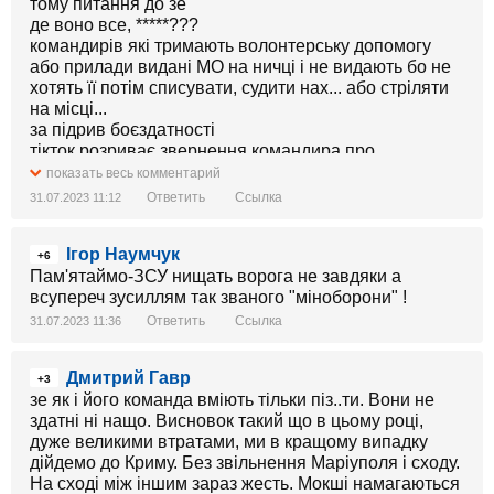
тому питання до зе
де воно все, *****???
командирів які тримають волонтерську допомогу
або прилади видані МО на ничці і не видають бо не
хотять її потім списувати, судити нах... або стріляти
на місці...
за підрив боєздатності
тікток розриває звернення командира про
мукачевський госпіталь та про те що начальству
показать весь комментарий
лекше списати людей ніж видати якийсь ібучий
Ответить
Ссылка
31.07.2023 11:12
мавік, машину чи приціл
про які, ***** успіхи ви пишете???
Ігор Наумчук
через недостачу одного дрона, джипа гинуть
+6
десятки, сотні воїнів!!!!!
Пам'ятаймо-ЗСУ нищать ворога не завдяки а
всупереч зусиллям так званого "міноборони" !
Ответить
Ссылка
31.07.2023 11:36
Дмитрий Гавр
+3
зе як і його команда вміють тільки піз..ти. Вони не
здатні ні нащо. Висновок такий що в цьому році,
дуже великими втратами, ми в кращому випадку
дійдемо до Криму. Без звільнення Маріуполя і сходу.
На сході між іншим зараз жесть. Мокші намагаються