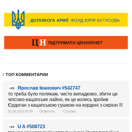
ТОП КОММЕНТАРИИ
Ярослав Іванович #542747
+33
то треба було полякам, чисто випадково, збити це
чіпсово-кацапське лайно, як це колись зробив
Єрдоган з кацапською сушкою на кордоні з сирією !!!
Ответить
Ссылка
02.08.2023 07:09
U A #508723
+31