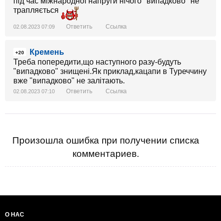
під час міжнародної напруги нічого "випадково" не
трапляється
Ответить
Ссылка
02.08.2023 07:09
Кремень
+20
Треба попередити,що наступного разу-будуть
"випадково" знищені.Як приклад,кацапи в Туреччину
вже "випадково" не залітають.
Ответить
Ссылка
02.08.2023 07:10
Произошла ошибка при получении списка
комментариев.
О НАС