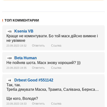
ТОП КОММЕНТАРИИ
Ksenia VB
+11
Краще не коментувати. Бо той маск дійсно вимкне і
не увімкне
Ответить
Ссылка
23.09.2023 19:32
Beta Human
+10
Не пойняв шота. Маск знову хороший? )))
Ответить
Ссылка
23.09.2023 19:35
Drbest Good #551142
+8
Так, так.
Треба дякувати Маска, Трампа, Салівана, Бернса…
Ще кого, Володя?
Ответить
Ссылка
23.09.2023 19:33