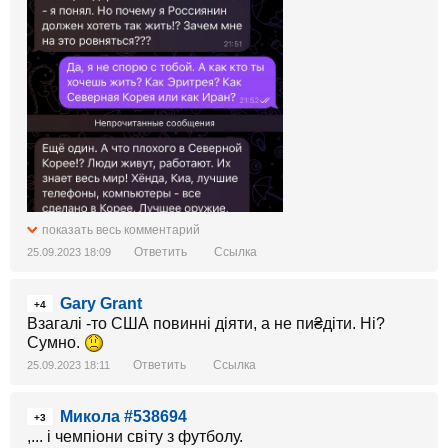
показать весь комментарий
Ответить
Ссылка
25.09.2023 18:09
Gary Grant
+4
Взагалі -то США повинні діяти, а не пи₴діти. Ні?
Сумно.
Ответить
Ссылка
25.09.2023 18:11
Микола #538694
+3
,... і чемпіони світу з футболу.