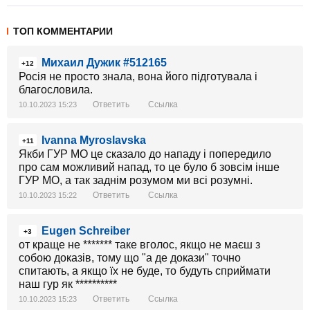
ТОП КОММЕНТАРИИ
Михаил Дужик #512165
+12
Росія не просто знала, вона його підготувала і
благословила.
Ответить
Ссылка
10.10.2023 15:23
Ivanna Myroslavska
+11
Якби ГУР МО це сказало до нападу і попередило
про сам можливий напад, то це було б зовсім інше
ГУР МО, а так заднім розумом ми всі розумні.
Ответить
Ссылка
10.10.2023 15:22
Eugen Schreiber
+3
от краще не ******* таке вголос, якщо не маєш з
собою доказів, тому що "а де докази" точно
спитають, а якщо їх не буде, то будуть сприймати
наш гур як **********
Ответить
Ссылка
10.10.2023 15:23