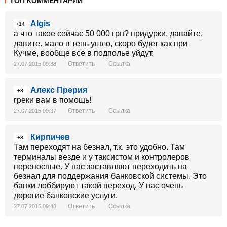
ТОП КОММЕНТАРИИ
Algis
+14
а что такое сейчас 50 000 грн? придурки, давайте,
давите. мало в тень ушло, скоро будет как при
Кучме, вообще все в подполье уйдут.
Ответить
Ссылка
27.07.2015 09:38
Алекс Прерия
+8
греки вам в помощь!
Ответить
Ссылка
27.07.2015 09:37
Кирпичев
+8
Там переходят на безнал, т.к. это удобно. Там
терминалы везде и у таксистом и контролеров
переносные. У нас заставляют переходить на
безнал для поддержания банковской системы. Это
банки лоббируют такой переход. У нас очень
дорогие банковские услуги.
Ответить
Ссылка
27.07.2015 09:48