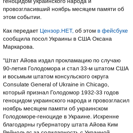
геноцидом украинского народа и
провозгласивший ноябрь месяцем памяти об
этом событии.
Как передает
Цензор.НЕТ,
об этом
в фейсбуке
сообщила посол Украины в США Оксана
Маркарова.
"Штат Айова издал прокламацию по случаю
90-летия Голодомора и стал 33-м штатом США
и восьмым штатом консульского округа
Consulate General of Ukraine in Chicago,
который признал Голодомор 1932-33 годов
геноцидом украинского народа и провозгласил
ноябрь месяцем памяти об украинском
Голодоморе-геноциде в Украине. Искренне
благодарны губернатору штата Айова Ким
Рейнольдс за солидарность с Украиной.