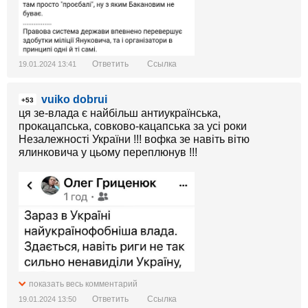
Ответить
Ссылка
19.01.2024 13:41
vuiko dobrui
+53
ця зе-влада є найбільш антиукраїнська,
прокацапська, совково-кацапська за усі роки
Незалежності України !!! вофка зе навіть вітю
ялинковича у цьому переплюнув !!!
показать весь комментарий
Ответить
Ссылка
19.01.2024 13:50