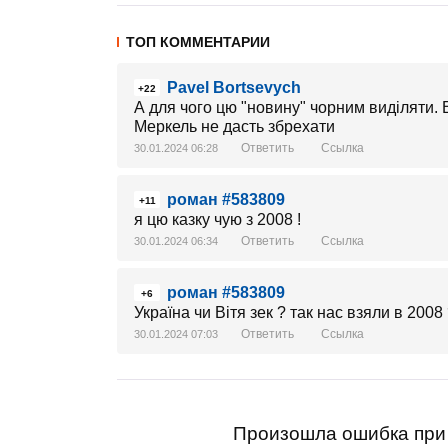
ТОП КОММЕНТАРИИ
Pavel Bortsevych
+22
А для чого цю "новину" чорним виділяти. 
Меркель не дасть збрехати
Ответить
Ссылка
30.01.2024 06:28
роман #583809
+11
я цю казку чую з 2008 !
Ответить
Ссылка
30.01.2024 06:34
роман #583809
+6
Україна чи Вітя зек ? так нас взяли в 2008
Ответить
Ссылка
30.01.2024 07:03
Произошла ошибка при 