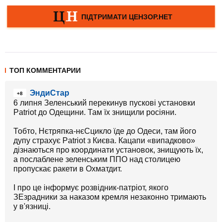
ТОП КОММЕНТАРИИ
ЭндиСтар
+8
6 липня Зеленський перекинув пускові установки
Patriot до Одещини. Там їх знищили росіяни.
Тобто, Нєтряпка-нєСцикло їде до Одеси, там його
дупу страхує Patriot з Києва. Кацапи «випадково»
дізнаються про координати установок, знищують їх,
а послаблене зеленським ППО над столицею
пропускає ракети в Охматдит.
І про це інформує розвідник-патріот, якого
ЗЕзрадники за наказом кремля незаконно тримають
у в'язниці.