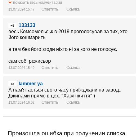
Я правильно зрозумів ситуацію?
показать весь комментарий
Ответить
Ссылка
13.07.2024 15:47
Натякнути, на кого працює проєкт Буратіно?
133133
+5
весь Комсомольськ в 2019 проголосував за тих, хто
його кошмарить.
а там без його згоди ніхто ні за кого не голосує.
сам собі рєжисьор
Ответить
Ссылка
13.07.2024 15:49
lammer ya
+3
А пам'ятається свого часу приїжджали на завод..
Джипами прямо в цех. "Хазяї життя" )
Ответить
Ссылка
13.07.2024 16:02
Произошла ошибка при получении списка