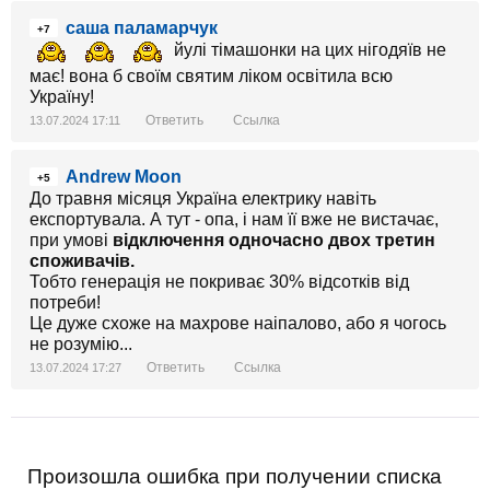
саша паламарчук
+7
йулі тімашонки на цих нігодяїв не
має! вона б своїм святим ліком освітила всю
Україну!
Ответить
Ссылка
13.07.2024 17:11
Andrew Moon
+5
До травня місяця Україна електрику навіть
експортувала. А тут - опа, і нам її вже не вистачає,
при умові
відключення одночасно двох третин
споживачів.
Тобто генерація не покриває 30% відсотків від
потреби!
Це дуже схоже на махрове наіпалово, або я чогось
не розумію...
Ответить
Ссылка
13.07.2024 17:27
Произошла ошибка при получении списка