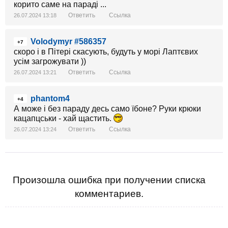
корито саме на параді ...
Ответить
Ссылка
26.07.2024 13:18
Volodymyr #586357
+7
скоро і в Пітері скасують, будуть у морі Лаптєвих
усім загрожувати ))
Ответить
Ссылка
26.07.2024 13:21
phantom4
+4
А може і без параду десь само їбоне? Руки крюки
кацапцськи - хай щастить.
Ответить
Ссылка
26.07.2024 13:24
Произошла ошибка при получении списка
комментариев.