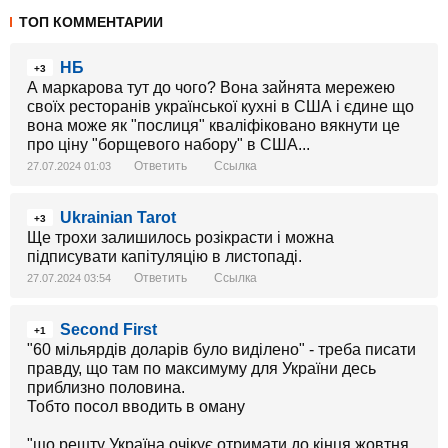
ТОП КОММЕНТАРИИ
НБ
+3
А маркарова тут до чого? Вона зайнята мережею
своїх ресторанів української кухні в США і єдине що
вона може як "послиця" кваліфіковано вякнути це
про ціну "борщевого набору" в США...
Ответить
Ссылка
27.07.2024 01:03
Ukrainian Tarot
+3
Ще трохи залишилось розікрасти і можна
підписувати капітуляцію в листопаді.
Ответить
Ссылка
27.07.2024 03:54
Second First
+1
"60 мільярдів доларів було виділено" - треба писати
правду, що там по максимуму для України десь
приблизно половина.
Тобто посол вводить в оману
"що решту Україна очікує отримати до кінця жовтня,