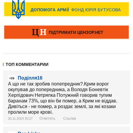
ТОП КОММЕНТАРИИ
Поділля16
+26
А що не так зробив попепредник?.Крим ворог
окупував до попередника, а Володя Боневтік
Херпідович Нетряпка Потужний говорив тупим
баранам 73%, що він би помер, а Крим не віддав.
Дивіться - не помер, а роздає землі, за які козаки
пролили море крові.
Ответить
Ссылка
20.11.2024 20:27