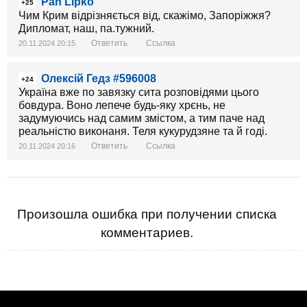
Pan Lipko
+25
Чим Крим відрізняється від, скажімо, Запоріжжя?
Дипломат, наш, па.тужний.
Ответить
Ссылка
20.11.2024 20:15
Олексій Гедз #596008
+24
Україна вже по завязку сита розповідями цього
бовдура. Воно лепече будь-яку хрєнь, не
задумуючись над самим змістом, а тим паче над
реальністю виконаня. Теля кукурудзяне та й годі.
Ответить
Ссылка
20.11.2024 20:16
Произошла ошибка при получении списка
комментариев.