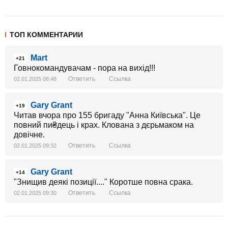
ТОП КОММЕНТАРИИ
Mart
+21
Говнокомандувачам - пора на вихід!!!
Ответить
Ссылка
02.01.2025 08:48
Gary Grant
+19
Читав вчора про 155 бригаду "Анна Київська". Це
повний пи₴дець і крах. Клована з дєрьмаком на
довічне.
Ответить
Ссылка
02.01.2025 09:32
Gary Grant
+14
"Знищив деякі позиції...." Коротше повна срака.
Ответить
Ссылка
02.01.2025 09:30