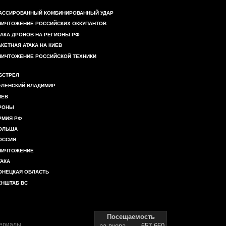
АССИРОВАННЫЙ КОМБИНИРОВАННЫЙ УДАР
НИЧТОЖЕНИЕ РОССИЙСКИХ ОККУПАНТОВ
ТАКА ДРОНОВ НА РЕГИОНЫ РФ
АКЕТНАЯ АТАКА НА КИЕВ
НИЧТОЖЕНИЕ РОССИЙСКОЙ ТЕХНИКИ
БСТРЕЛ
ЕЛЕНСКИЙ ВЛАДИМИР
ИЕВ
РОНЫ
РМИЯ РФ
ОЛЬША
ОССИЯ
НИЧТОЖЕНИЕ
ТАКА
ОНЕЦКАЯ ОБЛАСТЬ
ЕНШТАБ ВС
Посещаемость
териалы
за вчера
657 660