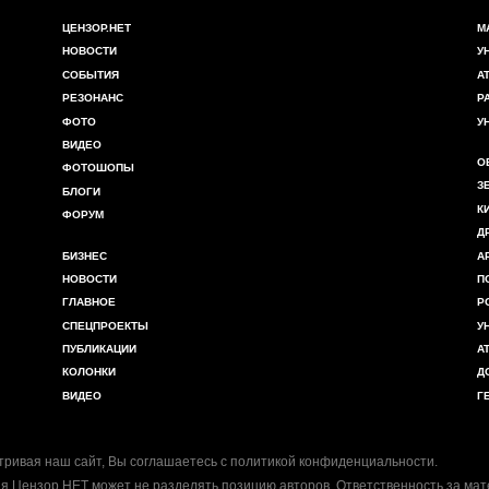
ЦЕНЗОР.НЕТ
М
НОВОСТИ
У
СОБЫТИЯ
А
РЕЗОНАНС
Р
ФОТО
У
ВИДЕО
О
ФОТОШОПЫ
З
БЛОГИ
К
ФОРУМ
Д
БИЗНЕС
А
НОВОСТИ
П
ГЛАВНОЕ
Р
СПЕЦПРОЕКТЫ
У
ПУБЛИКАЦИИ
А
КОЛОНКИ
Д
ВИДЕО
Г
ривая наш сайт, Вы соглашаетесь с
политикой конфиденциальности
.
я Цензор.НЕТ может не разделять позицию авторов. Ответственность за ма