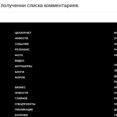
получении списка комментариев.
ЦЕНЗОР.НЕТ
М
НОВОСТИ
У
СОБЫТИЯ
А
РЕЗОНАНС
У
ФОТО
Р
ВИДЕО
О
ФОТОШОПЫ
З
БЛОГИ
Д
ФОРУМ
К
БИЗНЕС
А
НОВОСТИ
У
ГЛАВНОЕ
Р
СПЕЦПРОЕКТЫ
П
ПУБЛИКАЦИИ
Д
КОЛОНКИ
Г