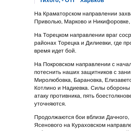
Тихого, - ОТГ "Харьков"
На Краматорском направлении захв
Приволью, Марково и Никифоровке, 
На Торецком направлении враг соср
районах Торецка и Дилиевки, где п
время идет бой.
На Покровском направлении с начал
потеснить наших защитников с зан
Миролюбовка, Барановка, Елизавето
Котлино и Надиевка. Силы обороны 
атаку противника, пять боестолкнов
уточняются.
Продолжаются бои вблизи Дачного, 
Ясенового на Кураховском направл