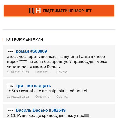
ТОП КОММЕНТАРИИ
роман #583809
+30
хтось досі вірить що якась зашугана Гаага винесе
вирок ***** чи хоча б заарештує ? правосуддя може
чинити лише містер Кольт .
Ответить
Ссылка
10.01.2025 18:21
три - пятнадцать
+25
тобто можна! - не всі звірі рівні, ой не всі...
Ответить
Ссылка
10.01.2025 18:16
Василь Васько #582549
+19
У США ще краще кривосуддя, ніж у нас!!!!!