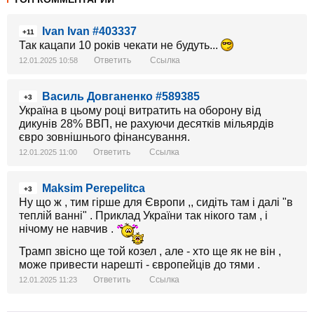
Ivan Ivan #403337
+11
Так кацапи 10 років чекати не будуть...
Ответить
Ссылка
12.01.2025 10:58
Василь Довганенко #589385
+3
Україна в цьому році витратить на оборону від
дикунів 28% ВВП, не рахуючи десятків мільярдів
євро зовнішнього фінансування.
Ответить
Ссылка
12.01.2025 11:00
Maksim Perepelitca
+3
Ну що ж , тим гірше для Європи ,, сидіть там і далі "в
теплій ванні" . Приклад України так нікого там , і
нічому не навчив .
Трамп звісно ще той козел , але - хто ще як не він ,
може привести нарешті - європейців до тями .
Ответить
Ссылка
12.01.2025 11:23