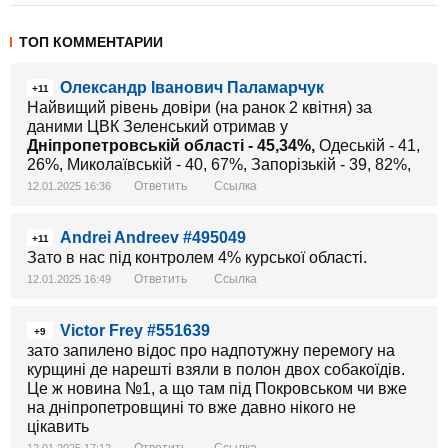
ТОП КОММЕНТАРИИ
Олександр Іванович Паламарчук
+11
Найвищий рівень довіри (на ранок 2 квітня) за
даними ЦВК Зеленський отримав у
Дніпропетровській області - 45,34%,
Одеській - 41,
26%, Миколаївській - 40, 67%, Запорізькій - 39, 82%,
Ответить
Ссылка
12.01.2025 16:36
Andrei Andreev #495049
+11
Зато в нас під контролем 4% курської області.
Ответить
Ссылка
12.01.2025 16:49
Victor Frey #551639
+9
зато запилено відос про надпотужну перемогу на
курщині де нарешті взяли в полон двох собакоїдів.
Це ж новина №1, а що там під Покровськом чи вже
на дніпропетровщині то вже давно нікого не
цікавить
Ответить
Ссылка
12.01.2025 17:12