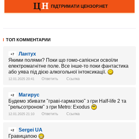
ТОП КОММЕНТАРИИ
Лантух
+7
Якими полями? Поки що гомо-сапієнси освоїли
електромагнітне поле. Все інше-то поки фантастика
або уява під дією алкогольної інтоксикації.
Ответить
Ссылка
12.01.2025 20:41
Магирус
+2
Будемо збивати "граві-гарматою" з гри Half-life 2 та
"рельсотроном" з гри Metro: Exodus
Ответить
Ссылка
12.01.2025 21:10
Sergei UA
+2
Гравицапою