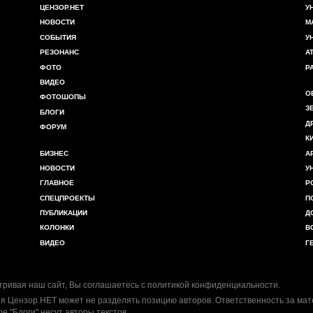
ЦЕНЗОР.НЕТ
У
НОВОСТИ
М
СОБЫТИЯ
У
РЕЗОНАНС
А
ФОТО
Р
ВИДЕО
О
ФОТОШОПЫ
З
БЛОГИ
Д
ФОРУМ
К
БИЗНЕС
А
НОВОСТИ
У
ГЛАВНОЕ
Р
СПЕЦПРОЕКТЫ
П
ПУБЛИКАЦИИ
Д
КОЛОНКИ
В
ВИДЕО
Г
ривая наш сайт, Вы соглашаетесь с
политикой конфиденциальности
.
я Цензор.НЕТ может не разделять позицию авторов. Ответственность за ма
ле "Блоги" несут авторы текстов.