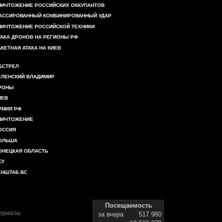
НИЧТОЖЕНИЕ РОССИЙСКИХ ОККУПАНТОВ
АССИРОВАННЫЙ КОМБИНИРОВАННЫЙ УДАР
НИЧТОЖЕНИЕ РОССИЙСКОЙ ТЕХНИКИ
ТАКА ДРОНОВ НА РЕГИОНЫ РФ
АКЕТНАЯ АТАКА НА КИЕВ
БСТРЕЛ
ЕЛЕНСКИЙ ВЛАДИМИР
РОНЫ
ИЕВ
РМИЯ РФ
НИЧТОЖЕНИЕ
ОССИЯ
ОЛЬША
ОНЕЦКАЯ ОБЛАСТЬ
СУ
ЕНШТАБ ВС
Посещаемость
териалы
за вчера
517 980