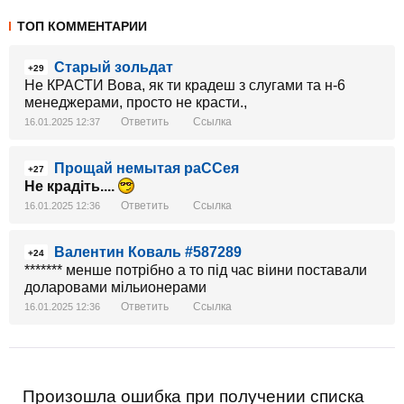
ТОП КОММЕНТАРИИ
Старый зольдат
+29
Не КРАСТИ Вова, як ти крадеш з слугами та н-6
менеджерами, просто не красти.,
Ответить
Ссылка
16.01.2025 12:37
Прощай немытая раССея
+27
Не крадіть....
Ответить
Ссылка
16.01.2025 12:36
Валентин Коваль #587289
+24
******* менше потрібно а то під час віини поставали
доларовами мільионерами
Ответить
Ссылка
16.01.2025 12:36
Произошла ошибка при получении списка