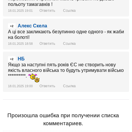
польоту тамагавків !
Ответить
Ссылка
18.01.2025 19:01
Алекс Скела
+2
А ці все закликають безупинно одне одного - як жаби
на болоті!
Ответить
Ссылка
18.01.2025 18:58
НБ
+2
Якщо за наступні пять років ЄС не створить нову
якість власного війська то будуть утримувати військо
**********.
Ответить
Ссылка
18.01.2025 19:00
Произошла ошибка при получении списка
комментариев.