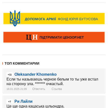
ТОП КОММЕНТАРИИ
Oleksander Khomenko
+11
Если ты называешь черное белым то ты уже встал
на сторону зла. ******* очкастый.
Ответить
Ссылка
18.01.2025 21:09
Ри Лайли
+7
Це ще одна кацаська шльондра.