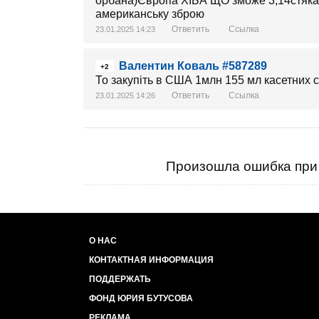
орбана)Європа ХІБА ЩО зможе 3,14стякат
американську зброю
Ответить
Ссылка
23.01.2025 14:23
Валентин Коваль #587289
+2
То закупіть в США 1млн 155 мл касетних с
Ответить
Ссылка
23.01.2025 14:26
Произошла ошибка при 
О НАС
КОНТАКТНАЯ ИНФОРМАЦИЯ
ПОДДЕРЖАТЬ
ФОНД ЮРИЯ БУТУСОВА
РЕКЛАМА