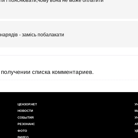
и і пояснювати,чому вона не може оплатити
нарядів - замісь побалакати
получении списка комментариев.
ЦЕНЗОР.НЕТ
У
НОВОСТИ
М
СОБЫТИЯ
У
РЕЗОНАНС
А
ФОТО
У
ВИДЕО