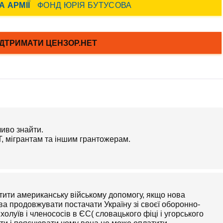
ливо знайти.
, мігрантам та іншим грантожерам.
тити американську війському допомогу, якщо нова
ва продовжувати постачати Україну зі своєї оборонно-
олуїв і членососів в ЄС( словацького фіці і угорського