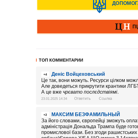
ТОП КОММЕНТАРИИ
Деніс Войцеховський
+4
Це так, вони можуть. Ресурси цілком мож
Але доведеться прикрутити крантики ЛГБТ
А це вже
чрєвато послєдствіямі
.
Ответить
Ссылка
23.01.2025 14:34
МАКСИМ БЕЗФАМИЛЬНЫЙ
+2
За його словами, європейці зможуть опла
адміністрація Дональда Трампа буде гото
промислової бази. Без згоди рашистських х