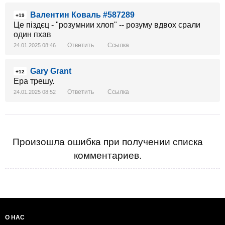
Валентин Коваль #587289
+19
Це піздєц - "розумнии хлоп" -- розуму вдвох срали
один пхав
Ответить
Ссылка
24.01.2025 08:46
Gary Grant
+12
Ера трешу.
Ответить
Ссылка
24.01.2025 08:52
Произошла ошибка при получении списка
комментариев.
О НАС