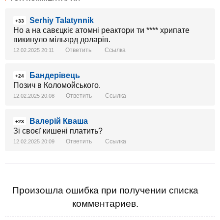
Serhiy Talatynnik
+33
Но а на савєцкіє атомні реактори ти **** хрипате
викинуло мільярд доларів.
Ответить
Ссылка
12.02.2025 20:11
Бандерівець
+24
Позич в Коломойського.
Ответить
Ссылка
12.02.2025 20:08
Валерій Кваша
+23
Зі своєї кишені платить?
Ответить
Ссылка
12.02.2025 20:09
Произошла ошибка при получении списка
комментариев.