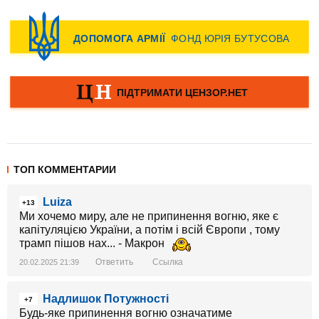
ТОП КОММЕНТАРИИ
Luiza
+13
Ми хочемо миру, але не припинення вогню, яке є
капітуляцією України, а потім і всій Європи , тому
трамп пішов нах... - Макрон
Ответить
Ссылка
20.02.2025 21:39
Надлишок Потужності
+7
Будь-яке припинення вогню означатиме