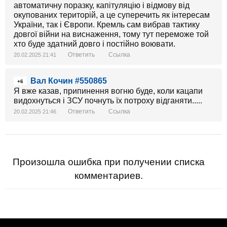
автоматичну поразку, капітуляцію і відмову від
окупованих територій, а це суперечить як інтересам
України, так і Європи. Кремль сам вибрав тактику
довгої війни на виснаження, тому тут переможе той
хто буде здатний довго і постійно воювати.
Ответить
Ссылка
20.02.2025 21:41
Вал Кочин #550865
+6
Я вже казав, припинення вогню буде, коли кацапи
видохнуться і ЗСУ почнуть їх потроху відганяти.....
Ответить
Ссылка
20.02.2025 21:46
Произошла ошибка при получении списка
комментариев.