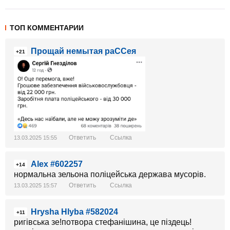
ТОП КОММЕНТАРИИ
Прощай немытая раССея
+21
Ответить
Ссылка
13.03.2025 15:55
Alex #602257
+14
нормальна зельона поліцейська держава мусорів.
Ответить
Ссылка
13.03.2025 15:57
Hrysha Hlyba #582024
+11
ригівська зе!потвора стефанішина, це піздець!