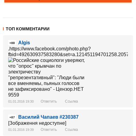
ТОП КОММЕНТАРИИ
Algis
+88
.
https://www.facebook.com/photo.php?
fbid=492630937583280&set=a.121451194701258.20576.
Ответить
Ссылка
01.01.2016 19:30
Василий Чапаев #230387
+87
[Зображення недоступне]
Ответить
Ссылка
01.01.2016 19:39