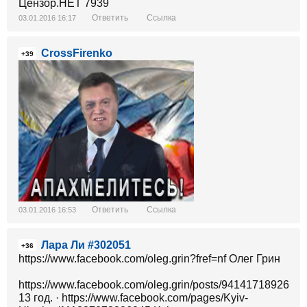
Ответить
Ссылка
03.01.2016 16:17
CrossFirenko
+39
Ответить
Ссылка
03.01.2016 16:53
Лара Ли #302051
+36
https://www.facebook.com/oleg.grin?fref=nf Олег Грин
https://www.facebook.com/oleg.grin/posts/9414171892685
13 год. · https://www.facebook.com/pages/Kyiv-