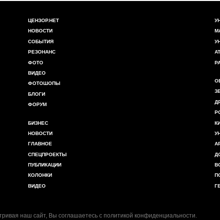
.-
ЦЕНЗОР.НЕТ
У
НОВОСТИ
М
СОБЫТИЯ
У
РЕЗОНАНС
А
ФОТО
Р
ВИДЕО
О
ФОТОШОПЫ
З
БЛОГИ
Д
ФОРУМ
Р
БИЗНЕС
К
НОВОСТИ
У
ГЛАВНОЕ
А
СПЕЦПРОЕКТЫ
Д
ПУБЛИКАЦИИ
В
КОЛОНКИ
П
ВИДЕО
Г
ривая наш сайт, Вы соглашаетесь с
политикой конфиденциальности
.