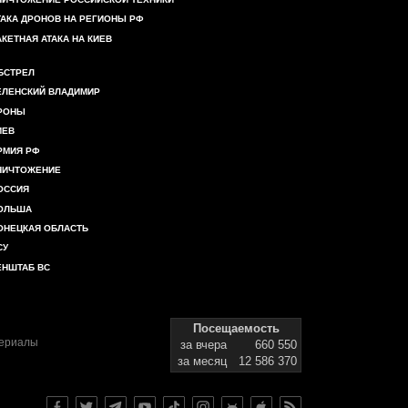
ТАКА ДРОНОВ НА РЕГИОНЫ РФ
АКЕТНАЯ АТАКА НА КИЕВ
БСТРЕЛ
ЕЛЕНСКИЙ ВЛАДИМИР
РОНЫ
ИЕВ
РМИЯ РФ
НИЧТОЖЕНИЕ
ОССИЯ
ОЛЬША
ОНЕЦКАЯ ОБЛАСТЬ
СУ
ЕНШТАБ ВС
Посещаемость
териалы
за вчера
660 550
за месяц
12 586 370