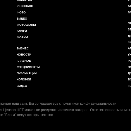
РЕЗОНАНС
А
ФОТО
Р
ВИДЕО
О
ФОТОШОПЫ
З
БЛОГИ
Д
ФОРУМ
К
БИЗНЕС
А
НОВОСТИ
У
ГЛАВНОЕ
Р
СПЕЦПРОЕКТЫ
П
ПУБЛИКАЦИИ
Д
КОЛОНКИ
В
ВИДЕО
Г
ривая наш сайт, Вы соглашаетесь с
политикой конфиденциальности
.
я Цензор.НЕТ может не разделять позицию авторов. Ответственность за ма
ле "Блоги" несут авторы текстов.