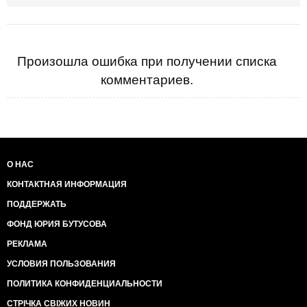
учреждена должность обер-прокурора священного
синода, который назначался царем. Должность
Патриарха Московского и всея Руси
восстанавливает в 1943 году Иосиф Джугашвили
(Сталин). Кандидатура патриарха была
Произошла ошибка при получении списка
рекомендована Берией после тщательного отбора.
комментариев.
С тех пор традиции сотрудничества попов
Московского патриархата с Лубянкой только
крепнут.
О НАС
КОНТАКТНАЯ ИНФОРМАЦИЯ
ПОДДЕРЖАТЬ
ФОНД ЮРИЯ БУТУСОВА
РЕКЛАМА
УСЛОВИЯ ПОЛЬЗОВАНИЯ
ПОЛИТИКА КОНФИДЕНЦИАЛЬНОСТИ
СТРІЧКА СВІЖИХ НОВИН