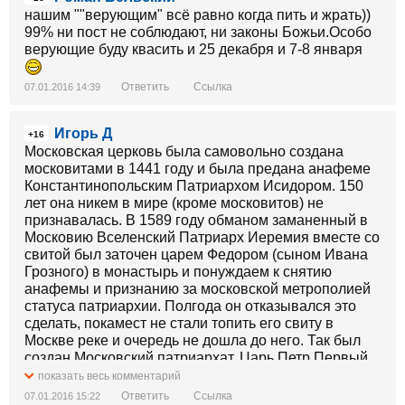
нашим ""верующим" всё равно когда пить и жрать))
99% ни пост не соблюдают, ни законы Божьи.Особо
верующие буду квасить и 25 декабря и 7-8 января
Ответить
Ссылка
07.01.2016 14:39
Игорь Д
+16
Московская церковь была самовольно создана
московитами в 1441 году и была предана анафеме
Константинопольским Патриархом Исидором. 150
лет она никем в мире (кроме московитов) не
признавалась. В 1589 году обманом заманенный в
Московию Вселенский Патриарх Иеремия вместе со
свитой был заточен царем Федором (сыном Ивана
Грозного) в монастырь и понуждаем к снятию
анафемы и признанию за московской метрополией
статуса патриархии. Полгода он отказывался это
сделать, покамест не стали топить его свиту в
Москве реке и очередь не дошла до него. Так был
создан Московский патриархат. Царь Петр Первый
упраздняет должность Патриарха Московского и
показать весь комментарий
всея Руси. Для управления церковью была
Ответить
Ссылка
07.01.2016 15:22