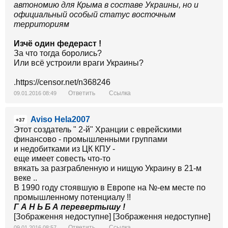
автономию для Крыма в составе Украины, но и
официальный особый статус восточным
территориям
Изчё один федераст !
За что тогда боролись?
Или всё устроили враги Украины?
.https://censor.net/n368246
Ответить
Ссылка
09.01.2016 08:49
Aviso Hela2007
+37
Этот создатель " 2-й" Хранции с еврейскими
финансово - промышленными группами
и недобитками из ЦК КПУ -
еще имеет совесть что-то
вякать за разграбленную и нищую Украину в 21-м
веке ..
В 1990 году стоявшую в Европе на №-ем месте по
промышленному потенциалу !!
Г А Н Ь Б А перевертышу !
[Зображення недоступне] [Зображення недоступне]
Ответить
Ссылка
09.01.2016 08:57