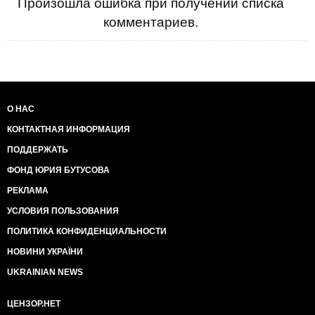
Произошла ошибка при получении списка
уже готов идти хибным путем, видимо, не понимая
комментариев.
до конца, что такое они из себя представляют.
Готовы простить им, например, если они принесут
извинения. Не сомневайтесь, они принесут. Их
***************** не уступает их беспринципности и
лживости. Как только они поймут, что заставить нас
извиниться не выйдет, они начнут извиняться и
каяться сами. Они пойдут на все, чтобы вернуть нас.
О НАС
Поэтому, пока свежи воспоминания, гнев и обида,
КОНТАКТНАЯ ИНФОРМАЦИЯ
пока нам не стали засирать мозги специально
обученные люди, что усе було так, але трішечки не
ПОДДЕРЖАТЬ
так, я хочу зафиксировать следующее.
ФОНД ЮРИЯ БУТУСОВА
Я, украинец, всегда буду помнить и никогда не
прощу их за то что они:
РЕКЛАМА
- С начала Майдана всеми способами пытались
УСЛОВИЯ ПОЛЬЗОВАНИЯ
дискредитировать стремление нашего народа к
свободе. Называли целый народ фашистами,
ПОЛИТИКА КОНФИДЕНЦИАЛЬНОСТИ
карателями, хунтой. Рассказывали, что украинского
НОВИНИ УКРАЇНИ
народа не существует, что украинский язык
придумали австрийцы. Что Майдан организовали
UKRAINIAN NEWS
американцы. Издевались над гибелью Небесной
Сотни.
ЦЕНЗОР.НЕТ
- В самый сложный для нашей страны момент