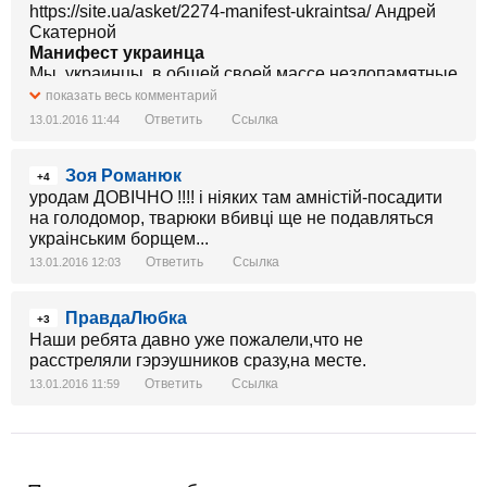
https://site.ua/asket/2274-manifest-ukraintsa/ Андрей
Скатерной
Манифест украинца
Мы, украинцы, в общей своей массе незлопамятные
и склонные прощать своих врагов люди.
показать весь комментарий
Слишком незлопамятные, слишком добрые. На
Ответить
Ссылка
13.01.2016 11:44
протяжении столетий мы прощали своим врагам и
позволяли им раз за разом входить к нам в доверие
Зоя Романюк
и предавать нас снова и снова.
+4
Можно по разному трактовать исторические
уродам ДОВІЧНО !!!! і ніяких там амністій-посадити
сведения, но события тех дней, которые пережили и
на голодомор, тварюки вбивці ще не подавляться
продолжаем переживать мы, не должны быть
украінським борщем...
забыты и неправильно истрактованы.
Ответить
Ссылка
13.01.2016 12:03
Сейчас население северо-восточной территории,
отчаявшись взять нас силой и понимая, что без нас
ПравдаЛюбка
им не выжить, взяло курс на так называемое
+3
Наши ребята давно уже пожалели,что не
примирение. Весь интернет засран заявлениями,
расстреляли гэрэушников сразу,на месте.
тегами и фейковыми сайтами про адиннарот и
мыжебратьев. Они, видите ли, готовы нас простить
Ответить
Ссылка
13.01.2016 11:59
за все, что мы натворили и снова принять к себе в
семью. Как всегда, как они привыкли, они
переворачивают ситуацию строго наоборот - вверх
ногами, что лишний раз доказывает, что ничего они
не поняли и понять не способны. Но кое-кто из нас