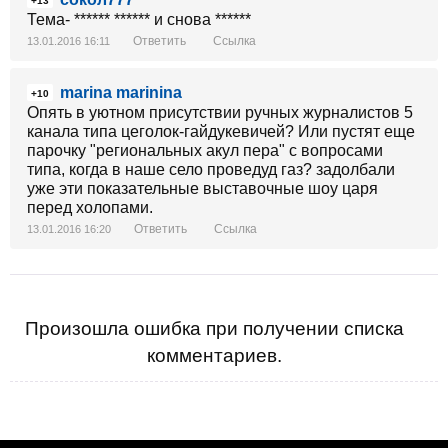
+13
Тема- ****** ****** и снова ******
Ответить
Ссылка
13.01.2016 16:11
marina marinina
+10
Опять в уютном присутствии ручных журналистов 5
канала типа цеголок-гайдукевичей? Или пустят еще
парочку "региональных акул пера" с вопросами
типа, когда в наше село проведуд газ? задолбали
уже эти показательные выставочные шоу царя
перед холопами.
Ответить
Ссылка
13.01.2016 16:20
Произошла ошибка при получении списка
комментариев.