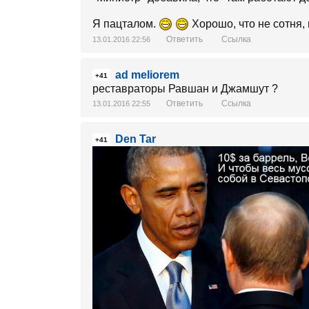
Я пацталом.
Хорошо, что не сотня, и
Ответить
Ссылка
13.01.2016 22:56
ad meliorem
+41
реставраторы Равшан и Джамшут ?
Ответить
Ссылка
13.01.2016 22:55
Den Tar
+41