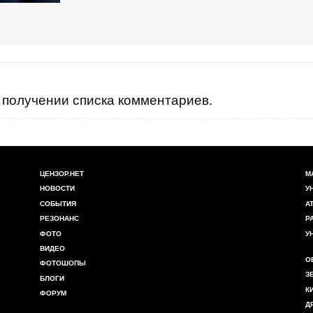
получении списка комментариев.
ЦЕНЗОР.НЕТ
М
НОВОСТИ
У
СОБЫТИЯ
А
РЕЗОНАНС
Р
ФОТО
У
ВИДЕО
О
ФОТОШОПЫ
З
БЛОГИ
К
ФОРУМ
Д