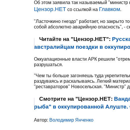
Об этом заявила так называемый "министр 
Цензор.НЕТ
Главком
со ссылкой на
.
"Ласточкино гнездо" работает, но закрыто т
собой абсолютно аварийную опасность", - с
Читайте на "Цензор.НЕТ":
Русск
австралийцам поездки в оккупир
Оккуапационные власти АРК решили "отремо
разрушаться.
"Чем ты больше загоняешь туда укрепительн
раздуваясь и раскалываясь. Легкий материа
"реставраторов" Новосельская. "Министр" д
Смотрите на "Цензор.НЕТ:
Ванда
рыба" в оккупированной Алуште
Автор:
Володимир Янченко