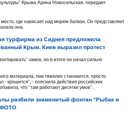
культуры" Крыма Арина Новосельская, передает
о место, где нависает над морем балкон. Он представляет
казала она.
ая турфирма из Сиднея предложила
ованный Крым. Киев выразил протест
нтировать" замок, но в итоге он начал сильно
ого материала, тем тяжелее становится, просто
л - крошится", - пояснила действия российских
обавила, что "там работают десятки умов".
лы разбили знаменитый фонтан "Рыбак и
. ФОТО