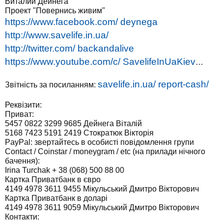
Виталий Дейнега
Проект "Повернись живим"
https://www.facebook.com/ deynega
http://www.savelife.in.ua/
http://twitter.com/ backandalive
https://www.youtube.com/c/ SavelifeInUaKiev
…
savelife.in.ua/ report-cash/
Звітність за посиланням:
Реквізити:
Приват:
5457 0822 3299 9685 Дейнега Віталій
5168 7423 5191 2419 Стократюк Вікторія
PayPal: звертайтесь в особисті повідомлення групи
Contact / Coinstar / moneygram / etc (на прилади нічного
бачення):
Irina Turchak + 38 (068) 500 88 00
Картка Приватбанк в євро
4149 4978 3611 9455 Мікульський Дмитро Вікторович
Картка Приватбанк в доларі
4149 4978 3611 9059 Мікульський Дмитро Вікторович
Контакти: