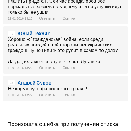
платить придется . Сей час арендаторов все
нормальные хозяева в зад целуют и на уступки идут
только бы не ушли.
Ответить
Ссылка
19.01.2016 13:13
Юный Техник
+3
Хорошо ж "гражданская" война, если среди
реальных вождей с той стороны нет украинских
граждан! Ну не Гиви ж это рулит, в самом-то деле?
Да-да , ихтамнет, я в курсе - я ж с Луганска.
Ответить
Ссылка
19.01.2016 13:26
Андрей Суров
+3
Не корми русо-фашистского троля!!!
Ответить
Ссылка
19.01.2016 13:27
Произошла ошибка при получении списка