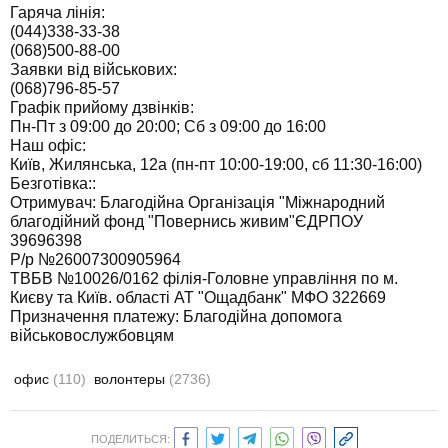
Гаряча лінія:
(044)338-33-38
(068)500-88-00
Заявки від військових:
(068)796-85-57
Графік прийому дзвінків:
Пн-Пт з 09:00 до 20:00; Сб з 09:00 до 16:00
Наш офіс:
Київ, Жилянська, 12а (пн-пт 10:00-19:00, сб 11:30-16:00)
Безготівка::
Отримувач: Благодійна Організація "Міжнародний
благодійний фонд "Повернись живим"ЄДРПОУ
39696398
Р/р №26007300905964
ТВБВ №10026/0162 філія-Головне управління по м.
Києву та Київ. області АТ "Ощадбанк" МФО 322669
Призначення платежу: Благодійна допомога
військовослужбовцям
офис
(110)
волонтеры
(2736)
ПОДЕЛИТЬСЯ: