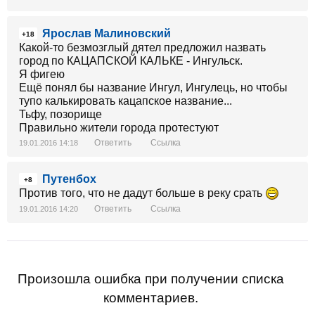
Ярослав Малиновский
+18
Какой-то безмозглый дятел предложил назвать
город по КАЦАПСКОЙ КАЛЬКЕ - Ингульск.
Я фигею
Ещё понял бы название Ингул, Ингулець, но чтобы
тупо калькировать кацапское название...
Тьфу, позорище
Правильно жители города протестуют
Ответить
Ссылка
19.01.2016 14:18
Путенбох
+8
Против того, что не дадут больше в реку срать
Ответить
Ссылка
19.01.2016 14:20
Произошла ошибка при получении списка
комментариев.