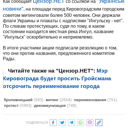
Цензор.НЕТ
"Українські
Как сообщает
со ссылкой на
новини"
, на площади перед Кировоградским городским
советом митинговали более 500 человек. Они держали
флаги Украины и плакаты с надписями "Ингульску - нет".
По словам протестующих, судя по тому, в каком
состоянии находится местная река Ингул, название
"Ингульск" оскорбительно и неприемлемо.
В итоге участники акции подписали резолюцию о том,
что они против названия, предложенного комитетом
Рады.
Читайте также на "Цензор.НЕТ":
Мэр
Кировограда будет просить Гройсмана
отсрочить переименование города
Кропивницький
(583)
митинг
(2554)
переименования
(751)
протест
(5993)
декоммунизация
(748)
ПОДЕЛИТЬСЯ: