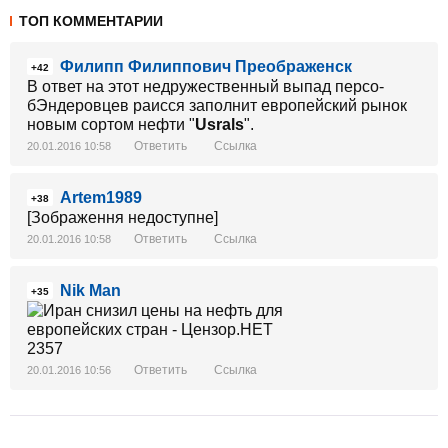
ТОП КОММЕНТАРИИ
Филипп Филиппович Преображенск
+42
В ответ на этот недружественный выпад персо-
бЭндеровцев раисся заполнит европейский рынок
новым сортом нефти "
Usrals
".
Ответить
Ссылка
20.01.2016 10:58
Artem1989
+38
[Зображення недоступне]
Ответить
Ссылка
20.01.2016 10:58
Nik Man
+35
Ответить
Ссылка
20.01.2016 10:56