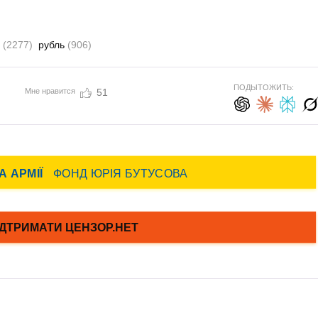
ь
(2277)
рубль
(906)
ПОДЫТОЖИТЬ:
Мне нравится
51