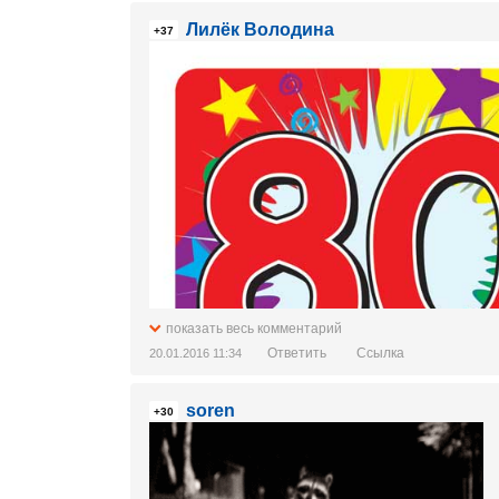
Лилёк Володина
+37
показать весь комментарий
Ответить
Ссылка
20.01.2016 11:34
soren
+30