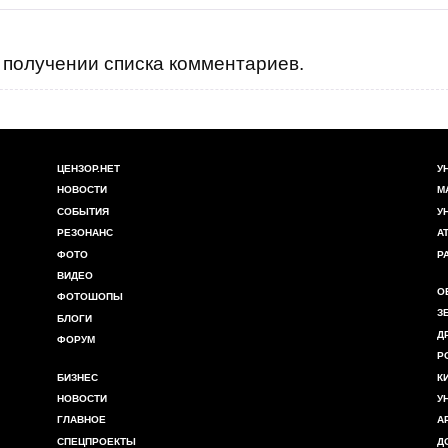
получении списка комментариев.
ЦЕНЗОР.НЕТ
У
НОВОСТИ
М
СОБЫТИЯ
У
РЕЗОНАНС
А
ФОТО
Р
ВИДЕО
О
ФОТОШОПЫ
З
БЛОГИ
Д
ФОРУМ
Р
БИЗНЕС
К
НОВОСТИ
У
ГЛАВНОЕ
А
СПЕЦПРОЕКТЫ
Д