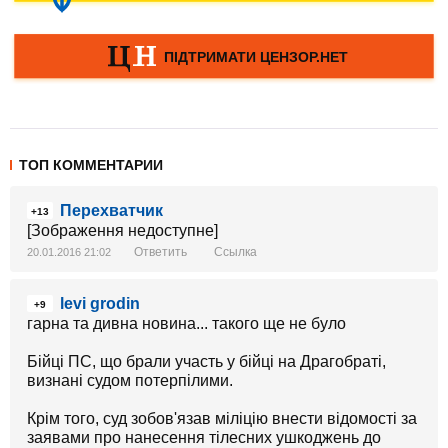
ТОП КОММЕНТАРИИ
Перехватчик
+13
[Зображення недоступне]
Ответить
Ссылка
20.01.2016 21:02
levi grodin
+9
гарна та дивна новина... такого ще не було
Бійці ПС, що брали участь у бійці на Драгобраті,
визнані судом потерпілими.
Крім того, суд зобов'язав міліцію внести відомості за
заявами про нанесення тілесних ушкоджень до