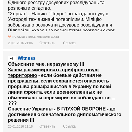
Єдиного реєстру досудових розслідувань та
розпочати слідство.
"Хорват", "Нацик і "Педро" по засіданні суду в
Ужгороді теж визнані потерпілими. Міліцію
зобов'язано розпочати досудове розслідування
Відповідні ухвали за результатом розгляду скарг
адвокатів взятих під варту "правосекторівців" виніс
показать весь комментарий
сьогодні Ужгородський міськрайонний суд.
Ответить
Ссылка
20.01.2016 21:06
Witness
+6
Объясните мне, неразумному !!!
Зачем разминировать прифронтовую
территорию
- если боевые действия не
прекращены, если сохраняется опасность
прорыва рашафашистов в Украину по всей
линии фронта, если военнопленных не
обменивают и перемирия не соблюдаются ...
???
Спасение Украины - В ГЛУХОЙ ОБОРОНЕ
- до
достижения окончательного дипломатического
решения !!!
Ответить
Ссылка
20.01.2016 21:18