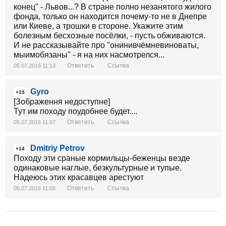
конец" - Львов...? В стране полно незанятого жилого
фонда, только он находится почему-то не в Днепре
или Киеве, а трошки в стороне. Укажите этим
болезным бесхозные посёлки, - пусть обживаются.
И не рассказывайте про "онинивчёмневиноваты,
мыимобязаны" - я на них насмотрелся...
Ответить
Ссылка
05.07.2016 11:13
Gyro
+15
[Зображення недоступне]
Тут им походу поудобнее будет....
Ответить
Ссылка
05.07.2016 11:07
Dmitriy Petrov
+14
Походу эти сраные кормильцы-беженцы везде
одинаковые наглые, безкультурные и тупые.
Надеюсь этих красавцев арестуют
Ответить
Ссылка
05.07.2016 11:08