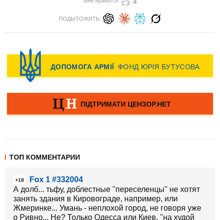
Мне нравится
4
ПОДЫТОЖИТЬ:
ТОП КОММЕНТАРИИ
Fox 1 #332004
+18
А долб... тьфу, доблестные "переселенцы" не хотят
занять здания в Кировограде, например, или
Жмеринке... Умань - неплохой город, не говоря уже
о Ривно... Не? Только Одесса или Киев, "на худой