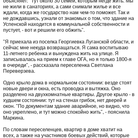
объясняет: "Тут около 30 семей, которым негде жить. Мы
не жили в санаториях, а сами снимали жилье и все
ждали, когда же государство нам чем-то поможет. Так и
не дождавшись, узнали от знакомых о том, что здание на
Успенской находится в коммунальной собственности и
пустует, - вот и решили его обжить".
"Я приехала из поселка Георгиевка Луганской области, и
сейчас мне некуда возвращаться. Я сама воспитываю
11-летнего ребенка и вынуждена жить на улице. Я
записывалась на прием к главе ОГА, но я только 1800-я
в очереди", - рассказала переселенка Светлана
Переверзева.
Одно крыло дома в нормальном состоянии: везде стоят
новые двери и окна, есть проводка и вытяжка. Оно
разделено на двухкомнатные квартиры. Другое крыло - в
худшем состоянии: тут на стенах грибок, нет дверей и
окон. "По документам здание аварийное, но видно, что
оно укреплено, и тут можно спокойно жить", - пояснила
Маркина.
По словам переселенцев, квартир в доме хватит на
всех, а также на участников боевых действий, которые