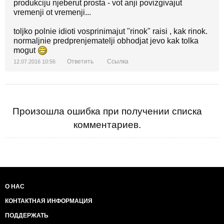
produkciju njeberut prosta - vot anji povizgivajut
vremenji ot vremenji...
toljko polnie idioti vosprinimajut "rinok" raisi , kak rinok.
normaljnie predprenjematelji obhodjat jevo kak tolka
mogut
Ответить
Ссылка
12.07.2016 10:56
Произошла ошибка при получении списка
комментариев.
О НАС
КОНТАКТНАЯ ИНФОРМАЦИЯ
ПОДДЕРЖАТЬ