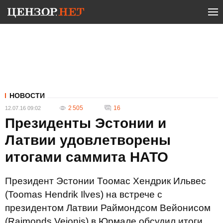
НОВОСТИ
2 505
16
12.07.16 09:02
Президенты Эстонии и
Латвии удовлетворены
итогами саммита НАТО
Президент Эстонии Тоомас Хендрик Ильвес
(Toomas Hendrik Ilves) на встрече с
президентом Латвии Раймондсом Вейонисом
(Raimonds Vejonis) в Юрмале обсудил итоги