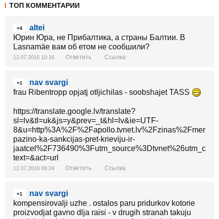
ТОП КОММЕНТАРИИ
altei
+4
Юрин Юра, не Прибалтика, а страны Балтии. В
Lasnamäe вам об етом не сообшили?
Ответить
Ссылка
12.07.2016 10:16
nav svargi
+1
frau Ribentropp opjatj otljichilas - soobshajet TASS
https://translate.google.lv/translate?
sl=lv&tl=uk&js=y&prev=_t&hl=lv&ie=UTF-
8&u=http%3A%2F%2Fapollo.tvnet.lv%2Fzinas%2Fmerkele
pazino-ka-sankcijas-pret-krieviju-ir-
jaatcel%2F736490%3Futm_source%3Dtvnet%26utm_cam
text=&act=url
Ответить
Ссылка
12.07.2016 09:24
nav svargi
+1
kompensirovalji uzhe . ostalos paru pridurkov kotorie
proizvodjat gavno dlja raisi - v drugih stranah takuju