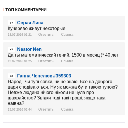
ТОП КОММЕНТАРИИ
Серая Лиса
+7
Кучеряво живут некоторые.
Ответить
Ссылка
13.07.2016 01:21
Nestor Nen
+7
Да ты математический гений. 1500 в месяц )* 40 лет
Ответить
Ссылка
13.07.2016 01:25
Ганна Чепелюк #359303
+6
Народ - чи тупі совки, чи не знаю. Все на доброго
царя сподіваються. Ну як можна бути такою тупою?
Невже людина нічого ніколи не чула про
шахрайство? Звідки тоді такі гроші, якщо така
наївна?
Ответить
Ссылка
13.07.2016 02:44